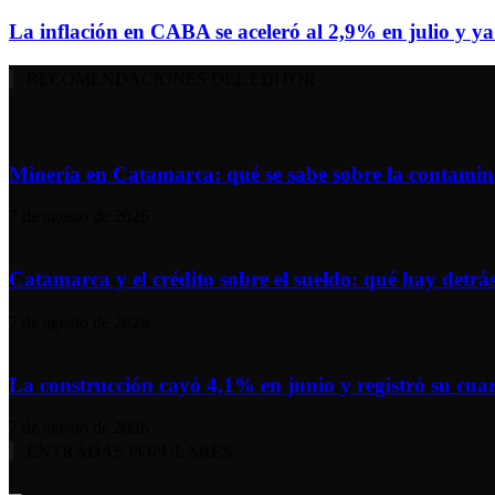
La inflación en CABA se aceleró al 2,9% en julio y y
RECOMENDACIONES DEL EDITOR
Minería en Catamarca: qué se sabe sobre la contaminac
7 de agosto de 2026
Catamarca y el crédito sobre el sueldo: qué hay detrás 
7 de agosto de 2026
La construcción cayó 4,1% en junio y registró su cuar
7 de agosto de 2026
ENTRADAS POPULARES