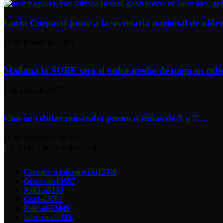
Lucia Corpacci junto a la secretaria nacional de niñez 
19 de febrero de 2016
Mañana la SUBE será el unico medio de pago en colec
5 de junio de 2017
Con su celular mostraba porno a niñas de 5 y 7...
18 de noviembre de 2016
CATEGORÍA POPULAR
Catamarca información
12398
Generales
10887
Política
5163
Ciudad
3791
Policiales
3449
Interesante
1980