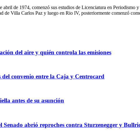
5 de abril de 1974, comenzó sus estudios de Licenciatura en Periodism
d de Villa Carlos Paz y luego en Rio IV, posteriormente comenzó como c
ión del aire y quién controla las emisiones
s del convenio entre la Caja y Centrocard
ella antes de su asunción
n el Senado abrió reproches contra Sturzenegger y Bullri