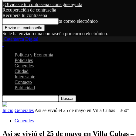
¿Olvidaste tu contraseña? consigue ayuda
Recuperación de contraseña
Recupera tu contraseña
tu correo electrónico
Se te ha enviado una contraseña por correo electrónico.
Catamarca Digital
Política y Economía
Policiales
Generales
Ciudad
Interesante
Contacto
Publicidad
Inicio
Generales
Asi se vivió el 25 de mayo en Villa Cubas – 360°
Generales
Asi se vivió el 25 de mayo en Villa Cubas –