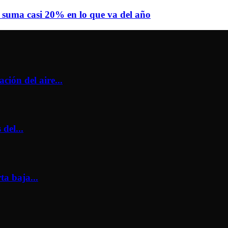
a suma casi 20% en lo que va del año
ión del aire...
del...
ta baja...