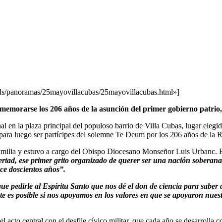
Email
ads/panoramas/25mayovillacubas/25mayovillacubas.html»]
nmemorarse los 206 años de la asunción del primer gobierno patrio,
nal en la plaza principal del populoso barrio de Villa Cubas, lugar elegi
es, para luego ser partícipes del solemne Te Deum por los 206 años de l
Familia y estuvo a cargo del Obispo Diocesano Monseñor Luis Urbanc. 
bertad, ese primer grito organizado de querer ser una nación soberana
ce doscientos años”.
ue pedirle al Espíritu Santo que nos dé el don de ciencia para saber 
e es posible si nos apoyamos en los valores en que se apoyaron nues
 acto central con el desfile cívico militar, que cada año se desarrolla co