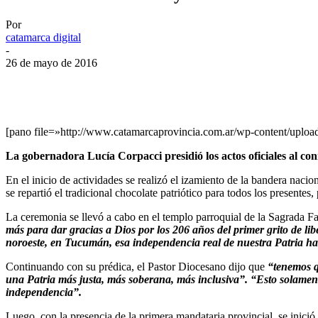
Por
catamarca digital
-
26 de mayo de 2016
Facebook
Twitter
WhatsApp
Telegram
[pano file=»http://www.catamarcaprovincia.com.ar/wp-content/uplo
La gobernadora Lucía Corpacci presidió los actos oficiales al co
En el inicio de actividades se realizó el izamiento de la bandera nacio
se repartió el tradicional chocolate patriótico para todos los present
La ceremonia se llevó a cabo en el templo parroquial de la Sagrada 
más para dar gracias a Dios por los 206 años del primer grito de li
noroeste, en Tucumán, esa independencia real de nuestra Patria ha
Continuando con su prédica, el Pastor Diocesano dijo que
“tenemos q
una Patria más justa, más soberana, más inclusiva”. “Esto solament
independencia”.
Luego, con la presencia de la primera mandataria provincial, se inició el