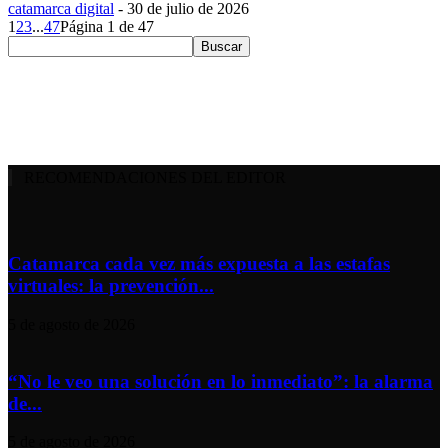
catamarca digital
-
30 de julio de 2026
1
2
3
...
47
Página 1 de 47
RECOMENDACIONES DEL EDITOR
Catamarca cada vez más expuesta a las estafas
virtuales: la prevención...
5 de agosto de 2026
“No le veo una solución en lo inmediato”: la alarma
de...
5 de agosto de 2026