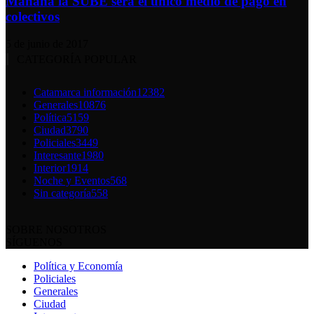
Mañana la SUBE será el unico medio de pago en
colectivos
5 de junio de 2017
CATEGORÍA POPULAR
Catamarca información
12382
Generales
10876
Política
5159
Ciudad
3790
Policiales
3449
Interesante
1980
Interior
1914
Noche y Eventos
568
Sin categoría
558
SOBRE NOSOTROS
SÍGUENOS
Política y Economía
Policiales
Generales
Ciudad