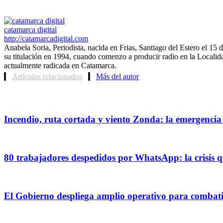
catamarca digital
http://catamarcadigital.com
Anabela Soria, Periodista, nacida en Frias, Santiago del Estero el 1
su titulación en 1994, cuando comenzo a producir radio en la Localida
actualmente radicada en Catamarca.
Artículos relacionados
Más del autor
Incendio, ruta cortada y viento Zonda: la emergenci
80 trabajadores despedidos por WhatsApp: la crisis q
El Gobierno despliega amplio operativo para combati