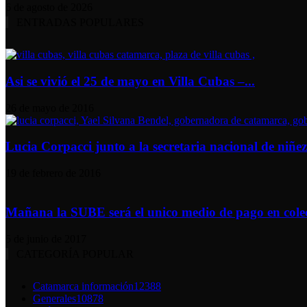
6 de agosto de 2026
ENTRADAS POPULARES
Asi se vivió el 25 de mayo en Villa Cubas –...
26 de mayo de 2016
Lucia Corpacci junto a la secretaria nacional de niñez 
19 de febrero de 2016
Mañana la SUBE será el unico medio de pago en colec
5 de junio de 2017
CATEGORÍA POPULAR
Catamarca información
12388
Generales
10878