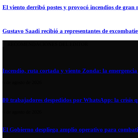
El viento derribó postes y provocó incendios de gra
Gustavo Saadi recibió a representantes de excombati
RECOMENDACIONES DEL EDITOR
Incendio, ruta cortada y viento Zonda: la emergencia 
6 de agosto de 2026
80 trabajadores despedidos por WhatsApp: la crisis q
6 de agosto de 2026
El Gobierno despliega amplio operativo para combatir 