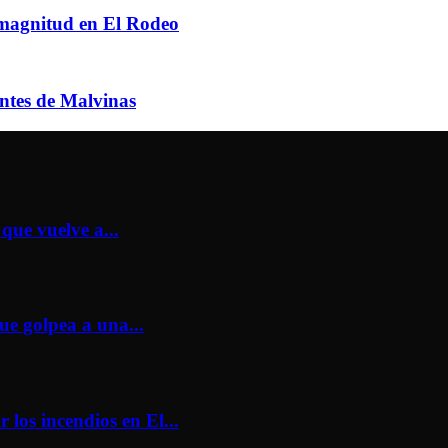
n magnitud en El Rodeo
entes de Malvinas
que vuelve a...
ue golpea a una...
los incendios en El...