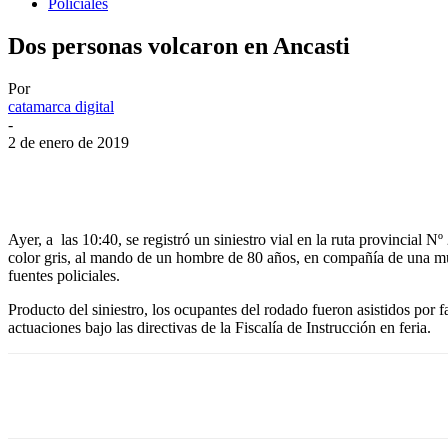
Policiales
Dos personas volcaron en Ancasti
Por
catamarca digital
-
2 de enero de 2019
Facebook
Twitter
WhatsApp
Telegram
Ayer, a las 10:40, se registró un siniestro vial en la ruta provincia
color gris, al mando de un hombre de 80 años, en compañía de una muj
fuentes policiales.
Producto del siniestro, los ocupantes del rodado fueron asistidos por 
actuaciones bajo las directivas de la Fiscalía de Instrucción en feria.
Facebook
Twitter
WhatsApp
Telegram