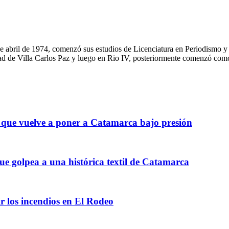
5 de abril de 1974, comenzó sus estudios de Licenciatura en Periodism
d de Villa Carlos Paz y luego en Rio IV, posteriormente comenzó como c
a que vuelve a poner a Catamarca bajo presión
ue golpea a una histórica textil de Catamarca
r los incendios en El Rodeo