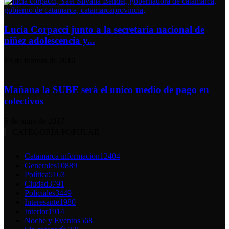
Lucia Corpacci junto a la secretaria nacional de
niñez adolescencia y...
19 de febrero de 2016
Mañana la SUBE será el unico medio de pago en
colectivos
5 de junio de 2017
CATEGORÍA POPULAR
Catamarca información
12404
Generales
10889
Política
5163
Ciudad
3791
Policiales
3449
Interesante
1980
Interior
1914
Noche y Eventos
568