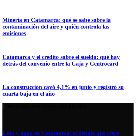
Minería en Catamarca: qué se sabe sobre la
contaminación del aire y quién controla las
emisiones
Catamarca y el crédito sobre el sueldo: qué hay
detrás del convenio entre la Caja y Centrocard
La construcción cayó 4,1% en junio y registró su
cuarta baja en el año
RECOMENDACIONES DEL EDITOR
Litio y agua en Catamarca: el debate que crece