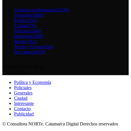
Catamarca información
12398
Generales
10887
Política
5163
Ciudad
3791
Policiales
3449
Interesante
1980
Interior
1914
Noche y Eventos
568
Sin categoría
558
SOBRE NOSOTROS
SÍGUENOS
Política y Economía
Policiales
Generales
Ciudad
Interesante
Contacto
Publicidad
© Consultora NORTe. Catamarca Digital Derechos reservados