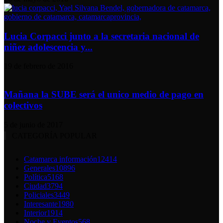
Lucia Corpacci junto a la secretaria nacional de
niñez adolescencia y...
19 de febrero de 2016
Mañana la SUBE será el unico medio de pago en
colectivos
5 de junio de 2017
CATEGORÍA POPULAR
Catamarca información
12414
Generales
10896
Política
5168
Ciudad
3794
Policiales
3449
Interesante
1980
Interior
1914
Noche y Eventos
568