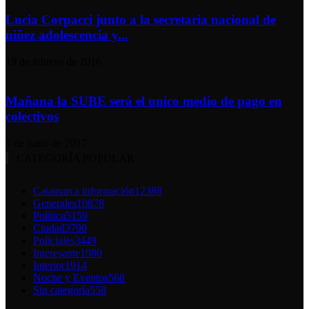
Lucia Corpacci junto a la secretaria nacional de
niñez adolescencia y...
19 de febrero de 2016
Mañana la SUBE será el unico medio de pago en
colectivos
5 de junio de 2017
CATEGORÍA POPULAR
Catamarca información
12388
Generales
10878
Política
5159
Ciudad
3790
Policiales
3449
Interesante
1980
Interior
1914
Noche y Eventos
568
Sin categoría
558