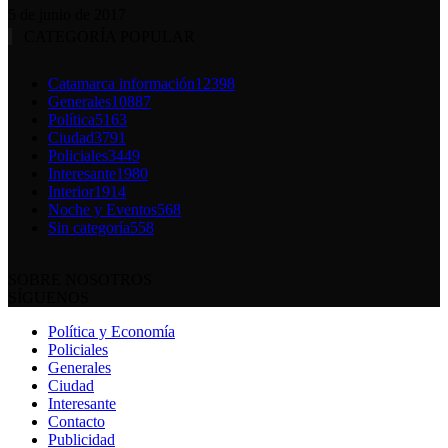
5 de junio de 2017
CATEGORÍA POPULAR
Catamarca información
12398
Generales
10887
Política
5163
Ciudad
3791
Policiales
3449
Interesante
1980
Interior
1914
Noche y Eventos
568
Sin categoría
558
SOBRE NOSOTROS
SÍGUENOS
Política y Economía
Policiales
Generales
Ciudad
Interesante
Contacto
Publicidad