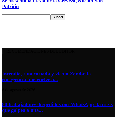
Se presentó la Fiesta de la Cerveza, edición San
Patricio
RECOMENDACIONES DEL EDITOR
Incendio, ruta cortada y viento Zonda: la
emergencia que vuelve a...
6 de agosto de 2026
80 trabajadores despedidos por WhatsApp: la crisis
que golpea a una...