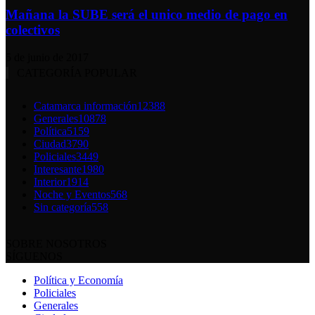
Mañana la SUBE será el unico medio de pago en
colectivos
5 de junio de 2017
CATEGORÍA POPULAR
Catamarca información
12388
Generales
10878
Política
5159
Ciudad
3790
Policiales
3449
Interesante
1980
Interior
1914
Noche y Eventos
568
Sin categoría
558
SOBRE NOSOTROS
SÍGUENOS
Política y Economía
Policiales
Generales