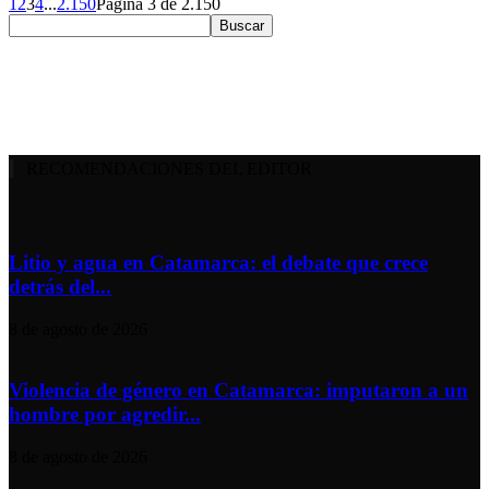
1
2
3
4
...
2.150
Página 3 de 2.150
RECOMENDACIONES DEL EDITOR
Litio y agua en Catamarca: el debate que crece
detrás del...
8 de agosto de 2026
Violencia de género en Catamarca: imputaron a un
hombre por agredir...
8 de agosto de 2026