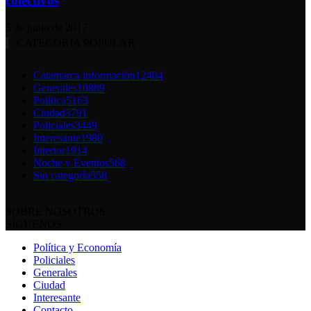
colectivos
5 de junio de 2017
CATEGORÍA POPULAR
Catamarca información
12404
Generales
10889
Política
5163
Ciudad
3791
Policiales
3449
Interesante
1980
Interior
1914
Noche y Eventos
568
Sin categoría
558
SOBRE NOSOTROS
SÍGUENOS
Política y Economía
Policiales
Generales
Ciudad
Interesante
Contacto