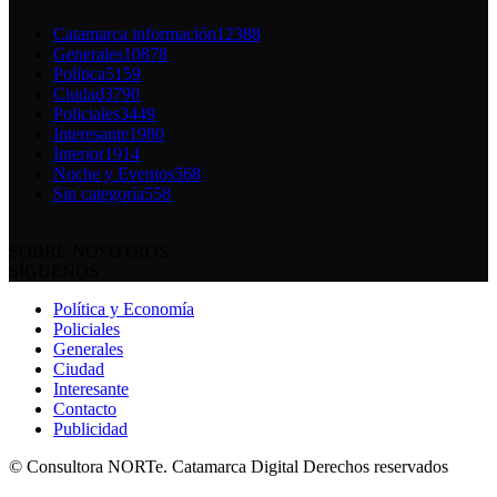
Catamarca información
12388
Generales
10878
Política
5159
Ciudad
3790
Policiales
3449
Interesante
1980
Interior
1914
Noche y Eventos
568
Sin categoría
558
SOBRE NOSOTROS
SÍGUENOS
Política y Economía
Policiales
Generales
Ciudad
Interesante
Contacto
Publicidad
© Consultora NORTe. Catamarca Digital Derechos reservados