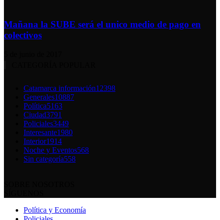
Mañana la SUBE será el unico medio de pago en
colectivos
5 de junio de 2017
CATEGORÍA POPULAR
Catamarca información
12398
Generales
10887
Política
5163
Ciudad
3791
Policiales
3449
Interesante
1980
Interior
1914
Noche y Eventos
568
Sin categoría
558
SOBRE NOSOTROS
SÍGUENOS
Política y Economía
Policiales