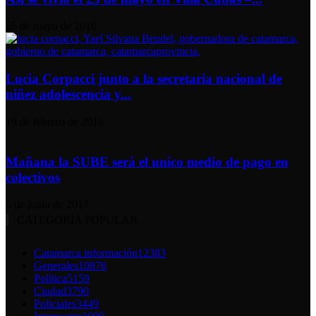
26 de mayo de 2016
Lucia Corpacci junto a la secretaria nacional de
niñez adolescencia y...
19 de febrero de 2016
Mañana la SUBE será el unico medio de pago en
colectivos
5 de junio de 2017
CATEGORÍA POPULAR
Catamarca información
12383
Generales
10876
Política
5159
Ciudad
3790
Policiales
3449