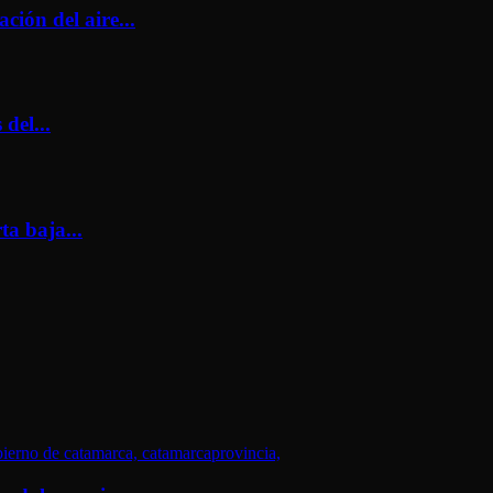
ión del aire...
del...
ta baja...