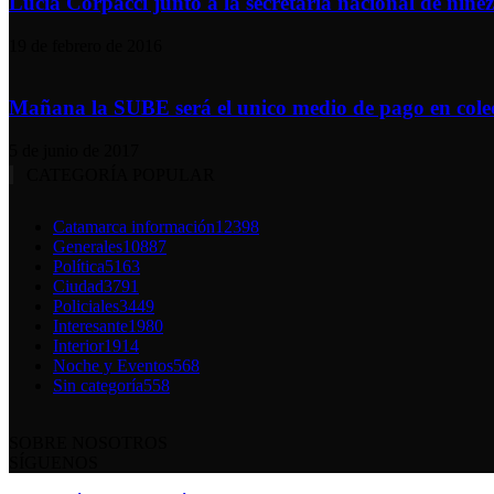
Lucia Corpacci junto a la secretaria nacional de niñez 
19 de febrero de 2016
Mañana la SUBE será el unico medio de pago en colec
5 de junio de 2017
CATEGORÍA POPULAR
Catamarca información
12398
Generales
10887
Política
5163
Ciudad
3791
Policiales
3449
Interesante
1980
Interior
1914
Noche y Eventos
568
Sin categoría
558
SOBRE NOSOTROS
SÍGUENOS