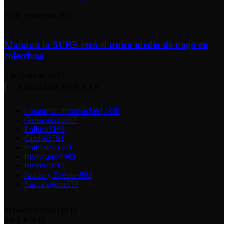
19 de febrero de 2016
Mañana la SUBE será el unico medio de pago en
colectivos
5 de junio de 2017
CATEGORÍA POPULAR
Catamarca información
12398
Generales
10887
Política
5163
Ciudad
3791
Policiales
3449
Interesante
1980
Interior
1914
Noche y Eventos
568
Sin categoría
558
SOBRE NOSOTROS
SÍGUENOS