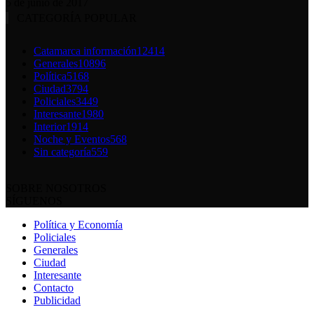
5 de junio de 2017
CATEGORÍA POPULAR
Catamarca información
12414
Generales
10896
Política
5168
Ciudad
3794
Policiales
3449
Interesante
1980
Interior
1914
Noche y Eventos
568
Sin categoría
559
SOBRE NOSOTROS
SÍGUENOS
Política y Economía
Policiales
Generales
Ciudad
Interesante
Contacto
Publicidad